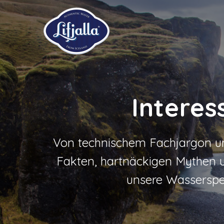
Interes
Von technischem Fachjargon un
Fakten, hartnäckigen Mythen un
unsere Wasserspez