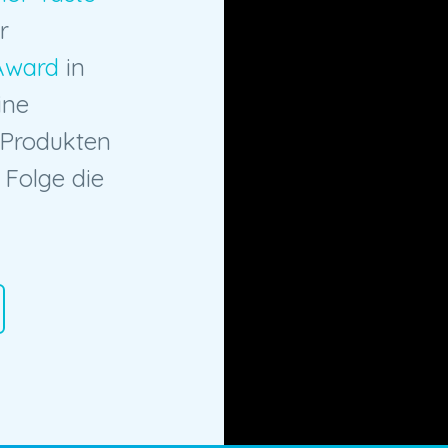
r
 Award
in
ine
 Produkten
n Folge die