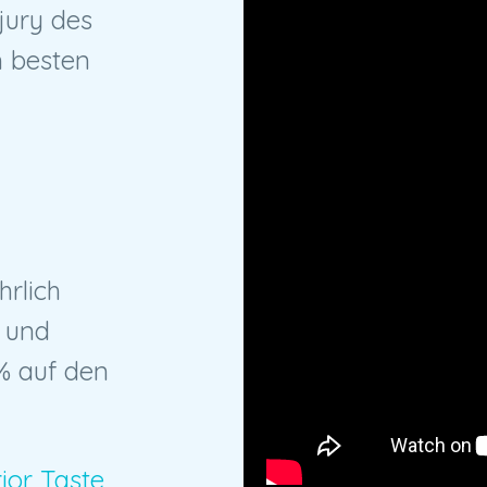
jury des
 besten
rlich
 und
% auf den
ior Taste