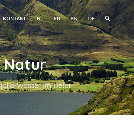
KONTAKT
NL
FR
EN
DE
 Natur
alla-Wasser im Detail