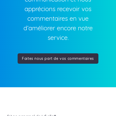
apprécions recevoir vos
commentaires en vue
d’améliorer encore notre
service.
Faites nous part de vos commentaires