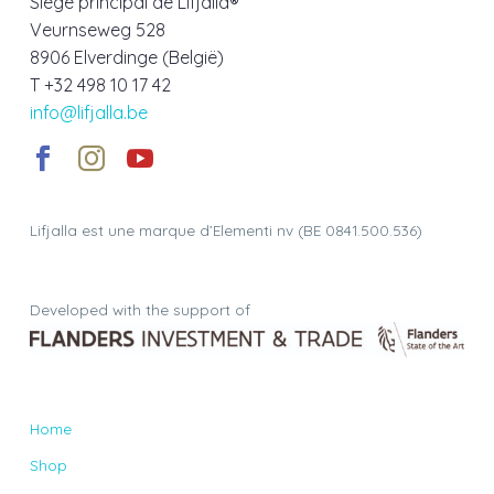
Siège principal de Lifjalla®
Veurnseweg 528
8906 Elverdinge (België)
T +32 498 10 17 42
info@lifjalla.be
Lifjalla est une marque d’Elementi nv (BE 0841.500.536)
Developed with the support of
Home
Shop